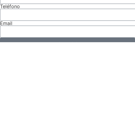
Teléfono
Email
Enviar solicitud
Enlaces
Quién
Especialistas en derecho civil, bancario y
Blog
segunda oportunidad
Conta
© 2026 Lex Abogadas. Todos los derechos reservados.