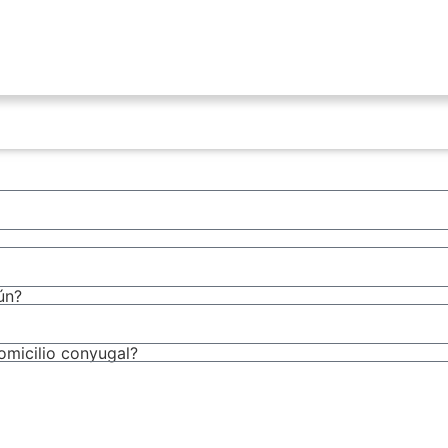
ún?
domicilio conyugal?