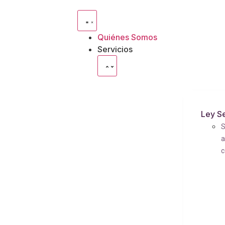
Quiénes Somos
Servicios
Ley S
S
a
c