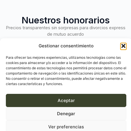
Nuestros honorarios
Precios transparentes sin sorpresas para divorcios express
de mutuo acuerdo
Gestionar consentimiento
Sin hijos ni bienes
Con hijos y bienes
Para ofrecer las mejores experiencias, utilizamos tecnologías como las
cookies para almacenar y/o acceder a la información del dispositivo. El
consentimiento de estas tecnologías nos permitirá procesar datos como el
comportamiento de navegación o las identificaciones únicas en este sitio.
Divorcio
Divorcio
No consentir o retirar el consentimiento, puede afectar negativamente a
Express
Express
ciertas características y funciones.
judicial
notarial
170
499
/+
/+
IVA
IVA
Aceptar
€
€
Denegar
precio por cóyuge
precio por cóyuge
Tiempo
Tiempo
Entre 3 y 6
Desde 72
Ver preferencias
estimado
estimado
meses
horas