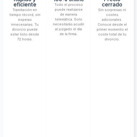
eficiente
cerrado
Todo el proceso
puede realizarse
Tramitación en
Sin sorpresas ni
de manera
tiempo récord, sin
costes
telemática. Solo
esperas
adicionales.
necesitarás acudir
innecesarias. Tu
Conoce desde el
al juzgado el día
divorcio puede
primer momento el
de la firma.
estar listo desde
coste total de tu
72 horas.
divorcio.