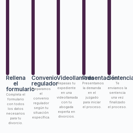
Rellena
Convenio
Videollamada
Presentación
Sentenci
el
regulador
Repasas tu
Presentamos
Te
formulario
expediente
la demanda
enviamos la
Preparamos
en una
en el
sentencia
el
Completa el
videollamada
juzgado
una vez
convenio
formulario
con tu
para iniciar
finalizado
regulador
con todos
abogada
el proceso.
el proceso.
según tu
los datos
experta en
situación
necesarios
divorcios.
específica.
para tu
divorcio.