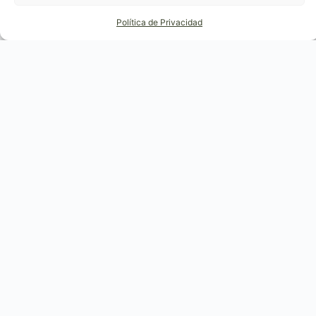
Política de Privacidad
Modalidad
Disponible
100% online
Solo sin hijos
menores