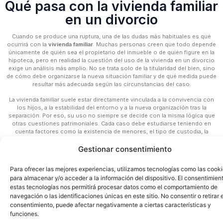
Qué pasa con la vivienda familiar
en un divorcio
Cuando se produce una ruptura, una de las dudas más habituales es qué
ocurrirá con la
vivienda familiar
. Muchas personas creen que todo depende
únicamente de quién sea el propietario del inmueble o de quién figure en la
hipoteca, pero en realidad la cuestión del uso de la vivienda en un divorcio
exige un análisis más amplio. No se trata solo de la titularidad del bien, sino
de cómo debe organizarse la nueva situación familiar y de qué medida puede
resultar más adecuada según las circunstancias del caso.
La vivienda familiar suele estar directamente vinculada a la convivencia con
los hijos, a la estabilidad del entorno y a la nueva organización tras la
separación. Por eso, su uso no siempre se decide con la misma lógica que
otras cuestiones patrimoniales. Cada caso debe estudiarse teniendo en
cuenta factores como la existencia de menores, el tipo de custodia, la
situación económica de las partes y la función que esa vivienda ha venido
cumpliendo dentro de la vida familiar.
Gestionar consentimiento
En
LEX Abogadas
analizamos casos relacionados con el
uso de la vivienda
Para ofrecer las mejores experiencias, utilizamos tecnologías como las cook
familiar en un divorcio
para ayudarte a entender qué criterios pueden influir
para almacenar y/o acceder a la información del dispositivo. El consentimien
en esta decisión y cómo debe plantearse jurídicamente dentro del
procedimiento de familia.
estas tecnologías nos permitirá procesar datos como el comportamiento de
navegación o las identificaciones únicas en este sitio. No consentir o retirar e
consentimiento, puede afectar negativamente a ciertas características y
funciones.
El uso de la vivienda familiar en un divorcio no depende solo de
quién sea el propietario. También influyen la existencia de hijos, la